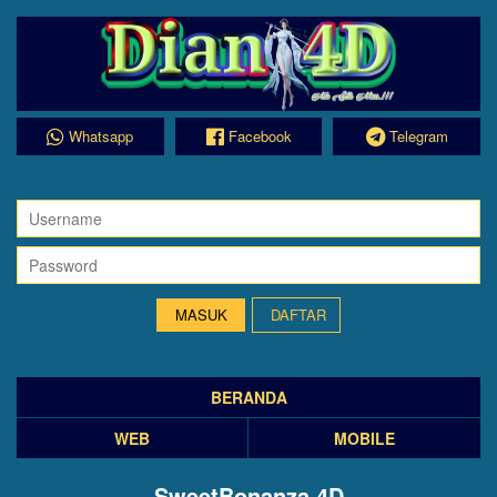
Whatsapp
Facebook
Telegram
DAFTAR
BERANDA
WEB
MOBILE
SweetBonanza 4D