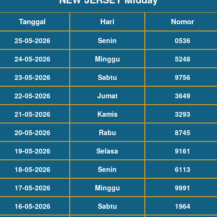
Tanggal
Hari
Nomor
25-05-2026
Senin
0536
24-05-2026
Minggu
5248
23-05-2026
Sabtu
9756
22-05-2026
Jumat
3649
21-05-2026
Kamis
3293
20-05-2026
Rabu
8745
19-05-2026
Selasa
9161
18-05-2026
Senin
6113
17-05-2026
Minggu
9991
16-05-2026
Sabtu
1964